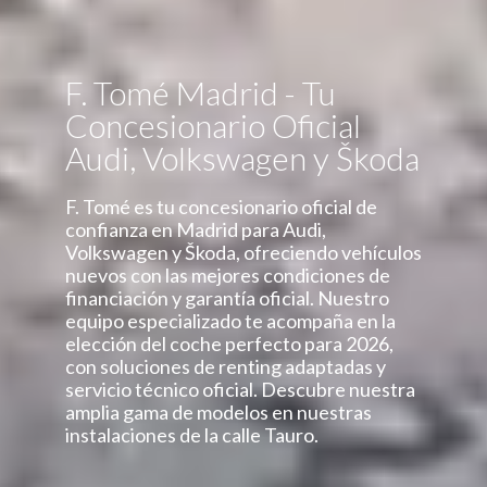
F. Tomé Madrid - Tu
Concesionario Oficial
Audi, Volkswagen y Škoda
F. Tomé es tu concesionario oficial de
confianza en Madrid para Audi,
Volkswagen y Škoda, ofreciendo vehículos
nuevos con las mejores condiciones de
financiación y garantía oficial. Nuestro
equipo especializado te acompaña en la
elección del coche perfecto para 2026,
con soluciones de renting adaptadas y
servicio técnico oficial. Descubre nuestra
amplia gama de modelos en nuestras
instalaciones de la calle Tauro.