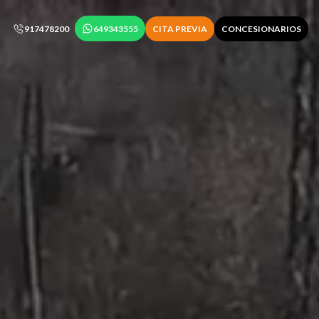
917478200
649343555
CITA PREVIA
CONCESIONARIOS