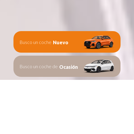
Busco un coche
Nuevo
Busco un coche de
Ocasión
Te ayudamos en