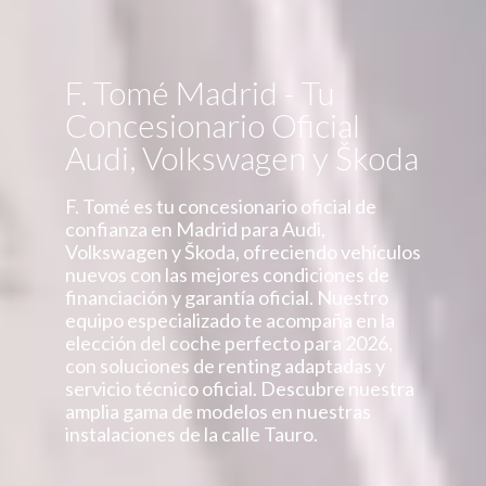
F. Tomé Madrid - Tu
Concesionario Oficial
Audi, Volkswagen y Škoda
F. Tomé es tu concesionario oficial de
confianza en Madrid para Audi,
Volkswagen y Škoda, ofreciendo vehículos
nuevos con las mejores condiciones de
financiación y garantía oficial. Nuestro
equipo especializado te acompaña en la
elección del coche perfecto para 2026,
con soluciones de renting adaptadas y
servicio técnico oficial. Descubre nuestra
amplia gama de modelos en nuestras
instalaciones de la calle Tauro.