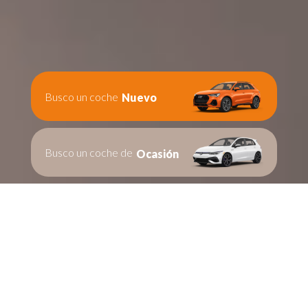
Busco un coche
Nuevo
Busco un coche de
Ocasión
Te ayudamos en