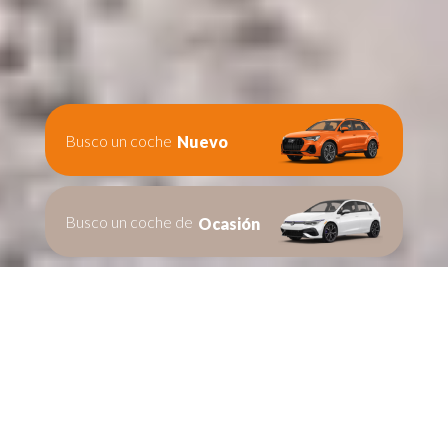
Busco un coche
Nuevo
Busco un coche de
Ocasión
Te ayudamos en