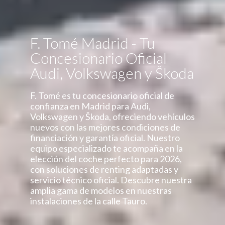
F. Tomé Madrid - Tu
Concesionario Oficial
Audi, Volkswagen y Škoda
F. Tomé es tu concesionario oficial de
confianza en Madrid para Audi,
Volkswagen y Škoda, ofreciendo vehículos
nuevos con las mejores condiciones de
financiación y garantía oficial. Nuestro
equipo especializado te acompaña en la
elección del coche perfecto para 2026,
con soluciones de renting adaptadas y
servicio técnico oficial. Descubre nuestra
amplia gama de modelos en nuestras
instalaciones de la calle Tauro.