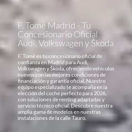
F. Tomé Madrid - Tu
Concesionario Oficial
Audi, Volkswagen y Škoda
F. Tomé es tu concesionario oficial de
confianza en Madrid para Audi,
Volkswagen y Škoda, ofreciendo vehículos
nuevos con las mejores condiciones de
financiación y garantía oficial. Nuestro
equipo especializado te acompaña en la
elección del coche perfecto para 2026,
con soluciones de renting adaptadas y
servicio técnico oficial. Descubre nuestra
amplia gama de modelos en nuestras
instalaciones de la calle Tauro.