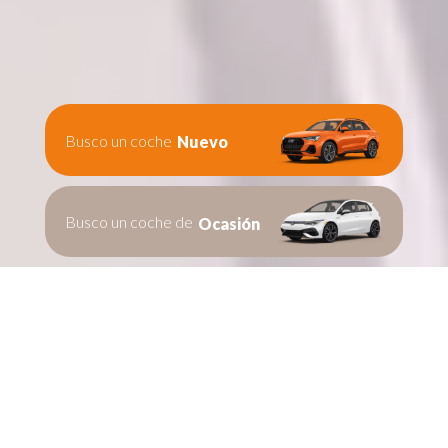
Busco un coche
Nuevo
Busco un coche de
Ocasión
Te ayudamos en