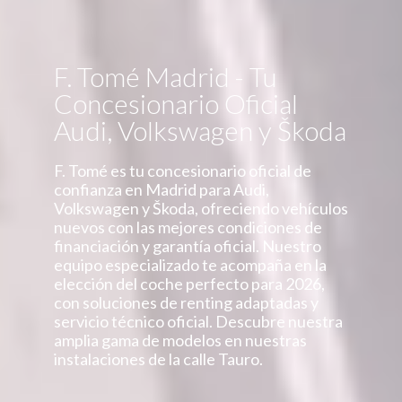
F. Tomé Madrid - Tu
Concesionario Oficial
Audi, Volkswagen y Škoda
F. Tomé es tu concesionario oficial de
confianza en Madrid para Audi,
Volkswagen y Škoda, ofreciendo vehículos
nuevos con las mejores condiciones de
financiación y garantía oficial. Nuestro
equipo especializado te acompaña en la
elección del coche perfecto para 2026,
con soluciones de renting adaptadas y
servicio técnico oficial. Descubre nuestra
amplia gama de modelos en nuestras
instalaciones de la calle Tauro.