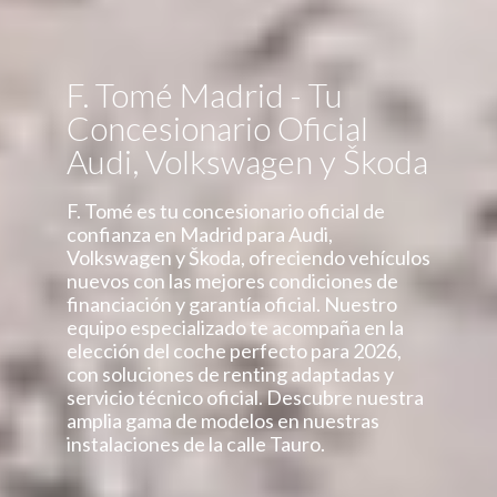
F. Tomé Madrid - Tu
Concesionario Oficial
Audi, Volkswagen y Škoda
F. Tomé es tu concesionario oficial de
confianza en Madrid para Audi,
Volkswagen y Škoda, ofreciendo vehículos
nuevos con las mejores condiciones de
financiación y garantía oficial. Nuestro
equipo especializado te acompaña en la
elección del coche perfecto para 2026,
con soluciones de renting adaptadas y
servicio técnico oficial. Descubre nuestra
amplia gama de modelos en nuestras
instalaciones de la calle Tauro.