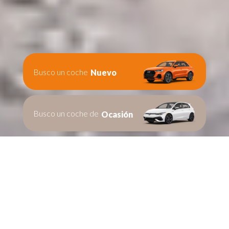
Busco un coche
Nuevo
Busco un coche de
Ocasión
Te ayudamos en