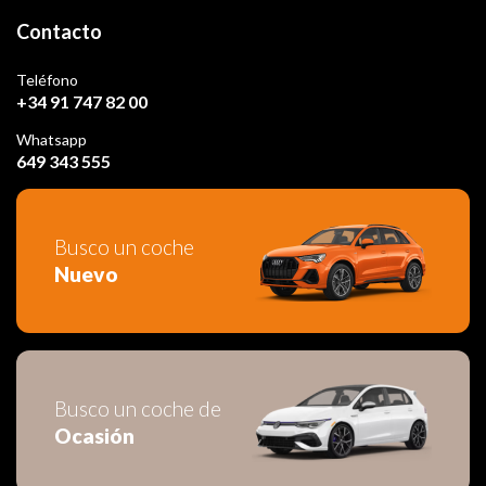
Contacto
Teléfono
+34 91 747 82 00
Whatsapp
649 343 555
Busco un coche
Nuevo
Busco un coche de
Ocasión