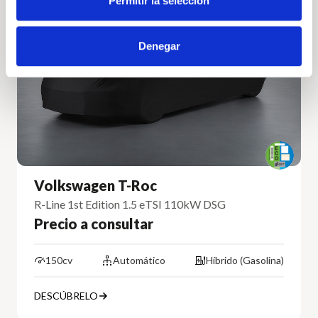
Permitir la selección
Volkswagen
Vehículo nuevo
Denegar
Volkswagen T-Roc
R-Line 1st Edition 1.5 eTSI 110kW DSG
Precio a consultar
150cv
Automático
Híbrido (Gasolina)
DESCÚBRELO