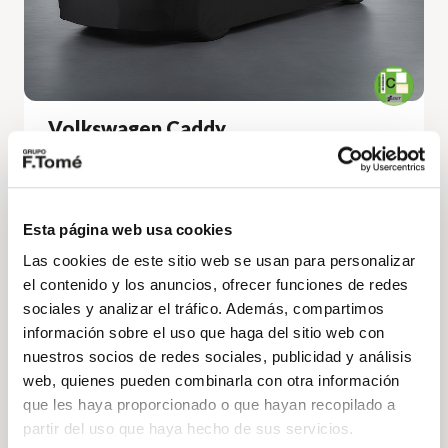
Volkswagen Caddy
Maxi California 2.0 TDI 90kW (122CV) DSG
Precio a consultar
Esta página web usa cookies
122cv
Automático
Diésel
Las cookies de este sitio web se usan para personalizar
DESCÚBRELO
el contenido y los anuncios, ofrecer funciones de redes
sociales y analizar el tráfico. Además, compartimos
información sobre el uso que haga del sitio web con
nuestros socios de redes sociales, publicidad y análisis
Volkswagen
Vehículo nuevo
web, quienes pueden combinarla con otra información
que les haya proporcionado o que hayan recopilado a
partir del uso que haya hecho de sus servicios.