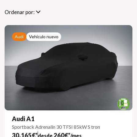
Ordenar por:
Audi
Vehículo nuevo
Audi A1
Sportback Adrenalin 30 TFSI 85kW S tron
30.165€*
260€*
desde
/mes