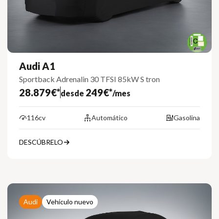
Audi A1
Sportback Adrenalin 30 TFSI 85kW S tron
28.879€*
249€*
desde
/mes
116cv
Automático
Gasolina
DESCÚBRELO
Audi
Vehículo nuevo