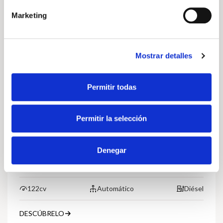
Volkswagen
Vehículo nuevo
Marketing
Mostrar detalles
Permitir todas
Permitir la selección
Volkswagen Caddy
Maxi California 2.0 TDI 90kW (122CV) DSG
Denegar
Precio a consultar
122cv
Automático
Diésel
DESCÚBRELO