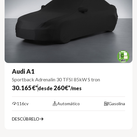
Audi A1
Sportback Adrenalin 30 TFSI 85kW S tron
30.165€*
260€*
desde
/mes
116cv
Automático
Gasolina
DESCÚBRELO