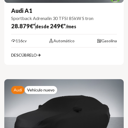
Audi A1
Sportback Adrenalin 30 TFSI 85kW S tron
28.879€*
249€*
desde
/mes
116cv
Automático
Gasolina
DESCÚBRELO
Audi
Vehículo nuevo