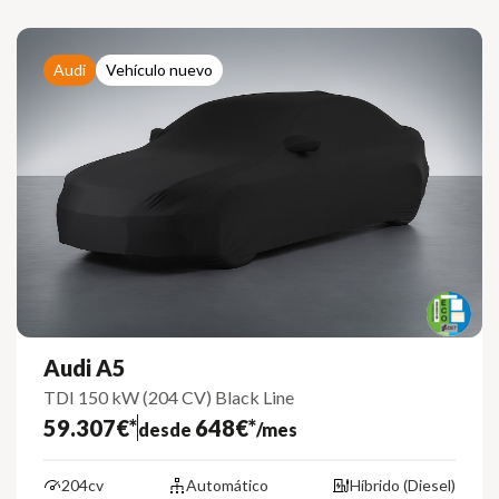
Audi
Vehículo nuevo
Audi A5
TDI 150 kW (204 CV) Black Line
59.307€*
648€*
desde
/mes
204cv
Automático
Híbrido (Diesel)