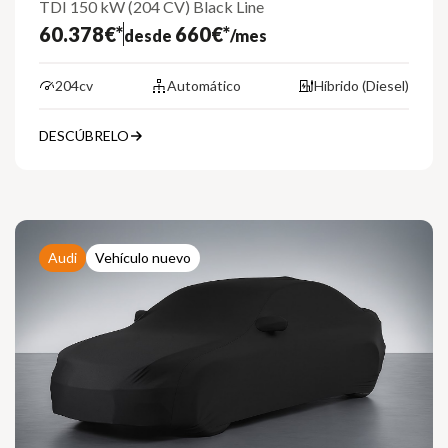
TDI 150 kW (204 CV) Black Line
60.378€*
660€*
desde
/mes
204cv
Automático
Híbrido (Diesel)
DESCÚBRELO
Audi
Vehículo nuevo