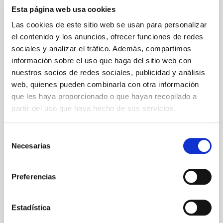
Esta página web usa cookies
Las cookies de este sitio web se usan para personalizar
el contenido y los anuncios, ofrecer funciones de redes
sociales y analizar el tráfico. Además, compartimos
información sobre el uso que haga del sitio web con
nuestros socios de redes sociales, publicidad y análisis
web, quienes pueden combinarla con otra información
Volkswagen Caddy
que les haya proporcionado o que hayan recopilado a
Maxi California 2.0 TDI 90kW (122CV) DSG
partir del uso que haya hecho de sus servicios.
Precio a consultar
Selección
122cv
Automático
Diésel
Necesarias
de
consentimiento
DESCÚBRELO
Preferencias
Estadística