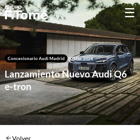
☰
Concesionario Audi Madrid
20 Mar 2024
Lanzamiento Nuevo Audi Q6
e-tron
Volver