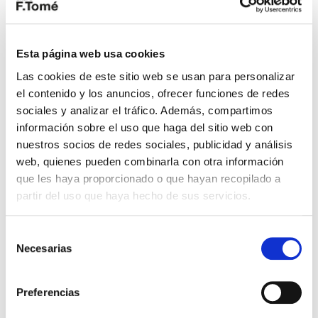
el conductor suela activar el asiento calefectado
cuando hace frío fuera) o directamente peticiones. El
asistente “aprende” conforme el sistema es usado.
Esta página web usa cookies
Entre el equipamiento opcional está el equipo de
Las cookies de este sitio web se usan para personalizar
sonido Bang & Olufsen Premium con 20 altavoces
el contenido y los anuncios, ofrecer funciones de redes
.
sociales y analizar el tráfico. Además, compartimos
información sobre el uso que haga del sitio web con
nuestros socios de redes sociales, publicidad y análisis
web, quienes pueden combinarla con otra información
que les haya proporcionado o que hayan recopilado a
partir del uso que haya hecho de sus servicios.
Selección
Necesarias
de
consentimiento
Preferencias