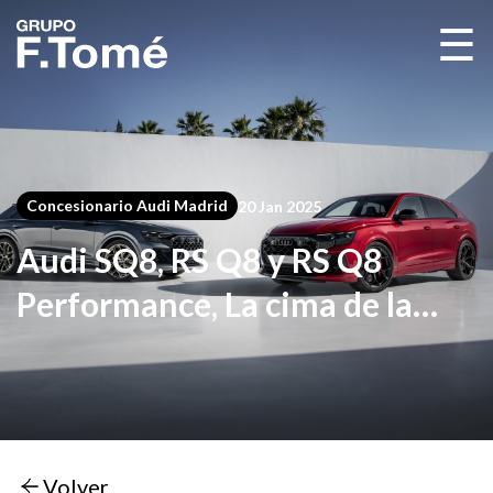
☰
Concesionario Audi Madrid
20 Jan 2025
Audi SQ8, RS Q8 y RS Q8
Performance, La cima de la
deportividad en SUV
Volver