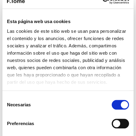
Diseño Diferenciado
Esta página web usa cookies
Las cookies de este sitio web se usan para personalizar
Además de los elementos del RS Q8, el
el contenido y los anuncios, ofrecer funciones de redes
modelo performance presenta acabados
sociales y analizar el tráfico. Además, compartimos
exclusivos y colores personalizados. Los
información sobre el uso que haga del sitio web con
detalles en fibra de carbono y las opciones de
nuestros socios de redes sociales, publicidad y análisis
diseño exterior refuerzan su exclusividad.
web, quienes pueden combinarla con otra información
que les haya proporcionado o que hayan recopilado a
partir del uso que haya hecho de sus servicios.
Selección
Necesarias
de
consentimiento
Preferencias