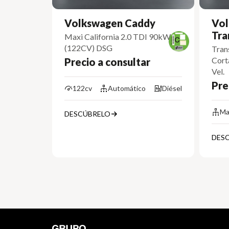
Volkswagen Caddy
Vol
Tra
Maxi California 2.0 TDI 90kW
(122CV) DSG
Tran
Cort
Precio a consultar
Vel.
Pre
122cv
Automático
Diésel
Ma
DESCÚBRELO
DES