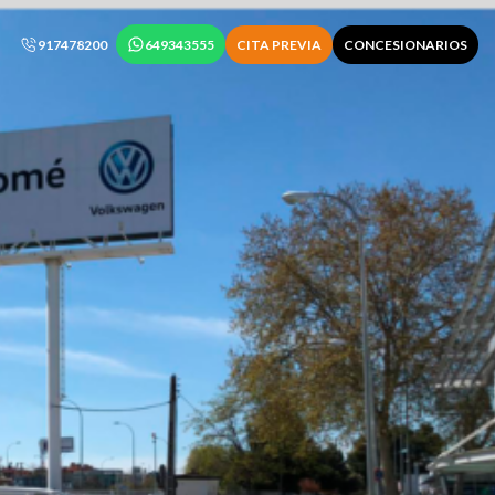
917478200
649343555
CITA PREVIA
CONCESIONARIOS