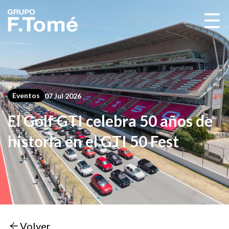
☰
Eventos
07 Jul 2026
El Golf GTI celebra 50 años de
historia en el GTI 50 Fest
Volver