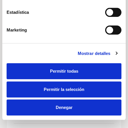
Estadística
Volkswagen
Vehículo nuevo
Marketing
Mostrar detalles
Permitir todas
Volkswagen Caddy
Permitir la selección
Maxi California 2.0 TDI 90kW (122CV) DSG
Precio a consultar
Denegar
122cv
Automático
Diésel