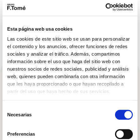
la pasión por un auténtico icono de
Volkswagen.
Esta página web usa cookies
Las cookies de este sitio web se usan para personalizar
el contenido y los anuncios, ofrecer funciones de redes
sociales y analizar el tráfico. Además, compartimos
información sobre el uso que haga del sitio web con
nuestros socios de redes sociales, publicidad y análisis
web, quienes pueden combinarla con otra información
Descubre nuestro
que les haya proporcionado o que hayan recopilado a
partir del uso que haya hecho de sus servicios.
stock
Selección
VER MÁS STOCK
Necesarias
de
consentimiento
Preferencias