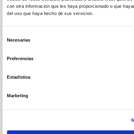
con otra información que les haya proporcionado o que hayan
150cv
Automático
Híbrido (Gasolina)
del uso que haya hecho de sus servicios.
DESCÚBRELO
Selección
Necesarias
de
consentimiento
Volkswagen
Vehículo nuevo
Preferencias
Estadística
Marketing
M
Volkswagen T-Roc