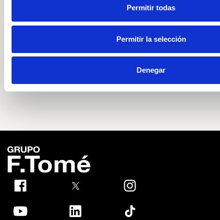
Permitir todas
"Más" 1.5 eTSI 110kW (150CV) DSG
Precio a consultar
Permitir la selección
150cv
Automático
Híbrido (Gasolina)
Denegar
DESCÚBRELO