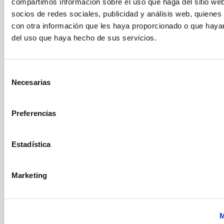
compartimos información sobre el uso que haga del sitio we
socios de redes sociales, publicidad y análisis web, quiene
con otra información que les haya proporcionado o que hayan
del uso que haya hecho de sus servicios.
Selección
Necesarias
de
Volkswagen Caddy
consentimiento
Maxi California 2.0 TDI 90kW (122CV) DSG
Preferencias
Precio a consultar
122cv
Automático
Diésel
Estadística
DESCÚBRELO
Marketing
Volkswagen
Vehículo nuevo
M