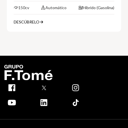
150cv
Automático
Híbrido (Gasolina)
DESCÚBRELO