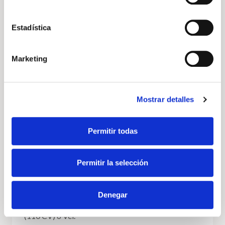
DESCÚBRELO
Estadística
Marketing
Volkswagen
Vehículo nuevo
Mostrar detalles
Permitir todas
Permitir la selección
Volkswagen Transporter
Denegar
Transporter Furgon Batalla Corta 2.0 TDI 81 kW
(110 CV) 6 Vel.