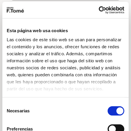
Volkswagen
Vehículo nuevo
Esta página web usa cookies
Las cookies de este sitio web se usan para personalizar
el contenido y los anuncios, ofrecer funciones de redes
sociales y analizar el tráfico. Además, compartimos
información sobre el uso que haga del sitio web con
nuestros socios de redes sociales, publicidad y análisis
web, quienes pueden combinarla con otra información
que les haya proporcionado o que hayan recopilado a
partir del uso que haya hecho de sus servicios.
Volkswagen Caddy
Maxi California 2.0 TDI 90kW (122CV) DSG
Selección
Precio a consultar
Necesarias
de
consentimiento
122cv
Automático
Diésel
Preferencias