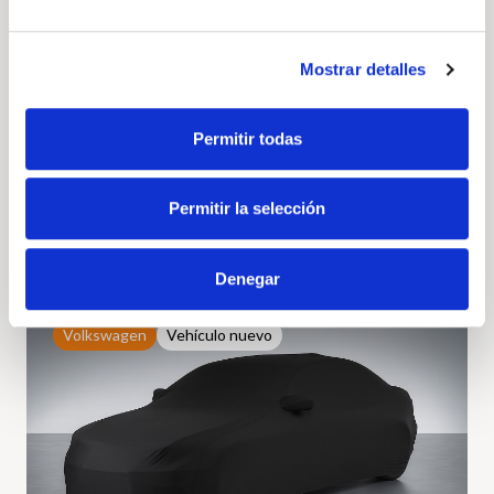
Volkswagen Caddy
Mostrar detalles
Maxi California 2.0 TDI 90kW (122CV) DSG
Precio a consultar
Permitir todas
122cv
Automático
Diésel
Permitir la selección
DESCÚBRELO
Denegar
Volkswagen
Vehículo nuevo