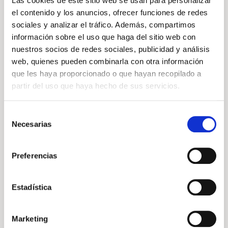
Las cookies de este sitio web se usan para personalizar
Descubre nuestro
el contenido y los anuncios, ofrecer funciones de redes
stock
sociales y analizar el tráfico. Además, compartimos
información sobre el uso que haga del sitio web con
nuestros socios de redes sociales, publicidad y análisis
VER MÁS STOCK
web, quienes pueden combinarla con otra información
que les haya proporcionado o que hayan recopilado a
partir del uso que haya hecho de sus servicios.
Selección
Necesarias
de
Volkswagen
Vehículo nuevo
consentimiento
Preferencias
Estadística
Marketing