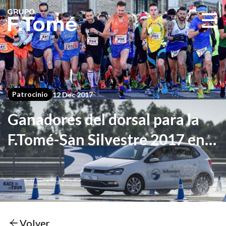
☰
Patrocinio
12 Dec 2017
Ganadores del dorsal para la
F.Tomé-San Silvestre 2017 en
Alcalá de Henares
Volver