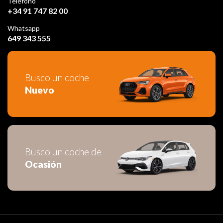
Teléfono
+34 91 747 82 00
Whatsapp
649 343 555
Busco un coche
Nuevo
Busco un coche de
Ocasión