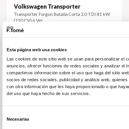
Volkswagen Transporter
Transporter Furgon Batalla Corta 2.0 TDI 81 kW
(110 CV) 6 Vel.
Precio a consultar
Manual
Diésel
Esta página web usa cookies
DESCÚBRELO
Las cookies de este sitio web se usan para personalizar el c
anuncios, ofrecer funciones de redes sociales y analizar el t
compartimos información sobre el uso que haga del sitio we
socios de redes sociales, publicidad y análisis web, quiene
Volkswagen
Vehículo nuevo
con otra información que les haya proporcionado o que hayan
del uso que haya hecho de sus servicios.
Selección
Necesarias
de
consentimiento