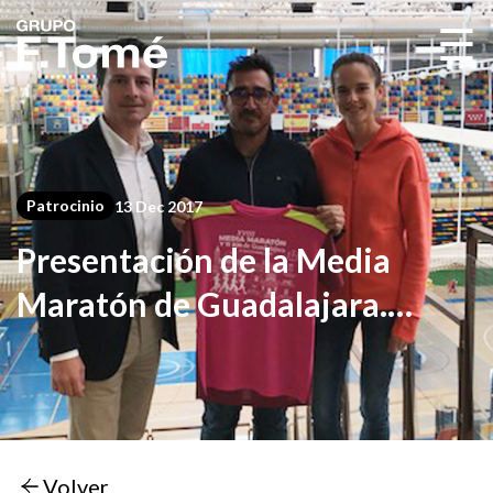
☰
Patrocinio
13 Dec 2017
Presentación de la Media
Maratón de Guadalajara.
Recogida de dorsales
Volver