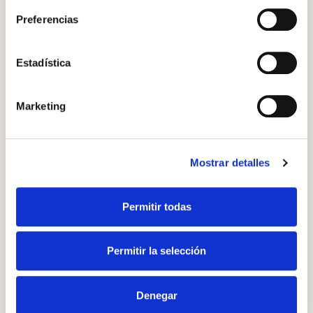
Volkswagen Transporter
Preferencias
Transporter Furgon Batalla Corta 2.0 TDI 81 kW
(110 CV) 6 Vel.
Precio a consultar
Estadística
Manual
Diésel
Marketing
DESCÚBRELO
Mostrar detalles
Volkswagen
Vehículo nuevo
Permitir todas
Permitir la selección
Denegar