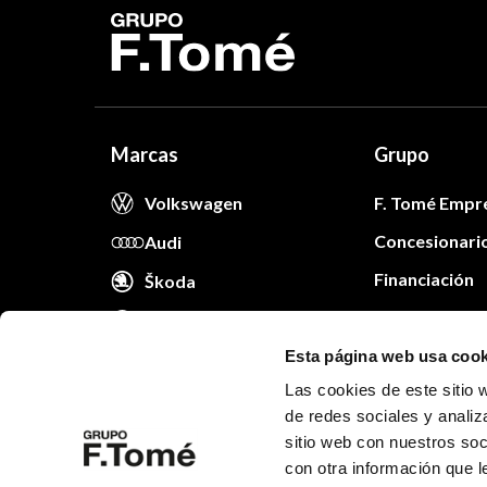
Marcas
Grupo
Volkswagen
F. Tomé Empr
Concesionari
Audi
Financiación
Škoda
Trabaja con n
VW Comerciales
Blog
Esta página web usa cook
Cita taller
Las cookies de este sitio 
Movilidad
de redes sociales y analiz
Promociones
sitio web con nuestros soc
con otra información que l