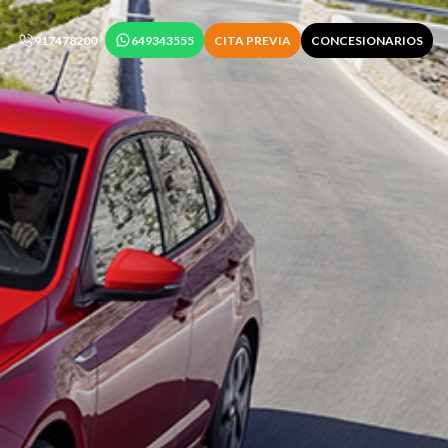
917478200
649343555
CITA PREVIA
CONCESIONARIOS