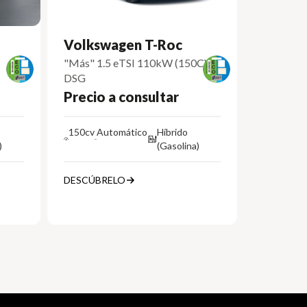
Volkswagen T-Roc
"Más" 1.5 eTSI 110kW (150CV)
DSG
Precio a consultar
150cv
Automático
Híbrido
)
(Gasolina)
DESCÚBRELO