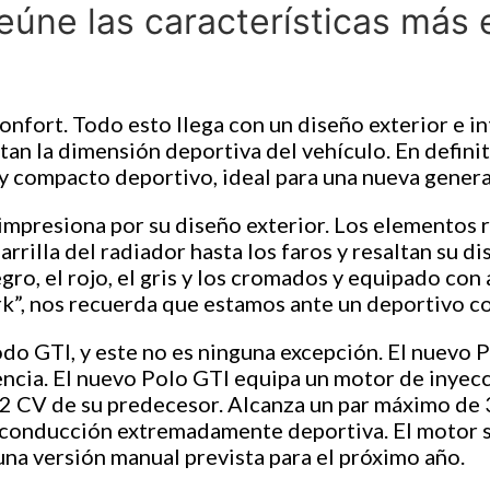
reúne las características más
nfort. Todo esto llega con un diseño exterior e int
ltan la dimensión deportiva del vehículo. En defin
 compacto deportivo, ideal para una nueva gener
 impresiona por su diseño exterior. Los elementos r
parrilla del radiador hasta los faros y resaltan su d
egro, el rojo, el gris y los cromados y equipado c
ark”, nos recuerda que estamos ante un deportivo co
odo GTI, y este no es ninguna excepción. El nuevo 
ncia. El nuevo Polo GTI equipa un motor de inyecci
2 CV de su predecesor. Alcanza un par máximo de 3
 conducción extremadamente deportiva. El motor 
na versión manual prevista para el próximo año.