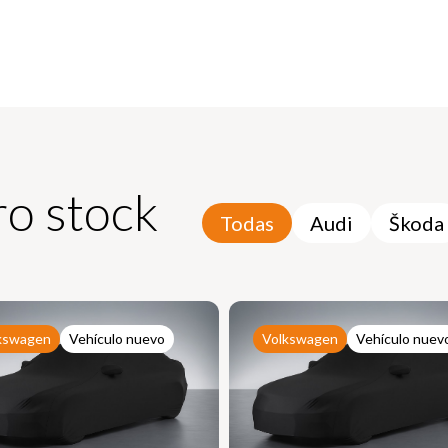
o stock
Todas
Audi
Škoda
kswagen
Vehículo nuevo
Volkswagen
Vehículo nuev