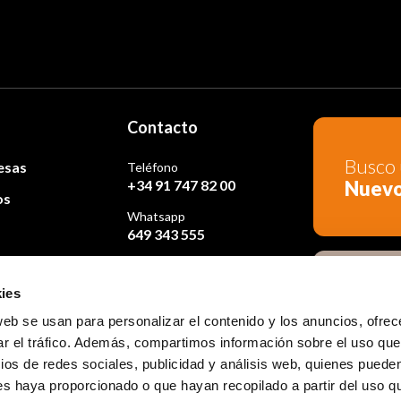
Contacto
Busco 
esas
Teléfono
Nuev
+34 91 747 82 00
os
Whatsapp
649 343 555
osotros
ies
Busco 
Ocasi
web se usan para personalizar el contenido y los anuncios, ofrec
ar el tráfico. Además, compartimos información sobre el uso que
ios de redes sociales, publicidad y análisis web, quienes puede
es haya proporcionado o que hayan recopilado a partir del uso 