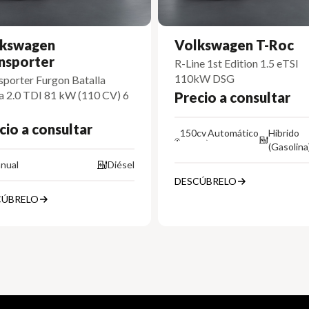
kswagen
Volkswagen T-Roc
nsporter
R-Line 1st Edition 1.5 eTSI
110kW DSG
sporter Furgon Batalla
a 2.0 TDI 81 kW (110 CV) 6
Precio a consultar
cio a consultar
150cv
Automático
Híbrido
(Gasolina
nual
Diésel
DESCÚBRELO
CÚBRELO