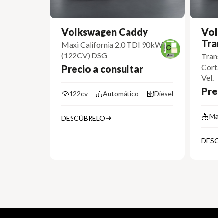
Volkswagen Caddy
Vol
Tra
Maxi California 2.0 TDI 90kW
(122CV) DSG
Tran
Cort
Precio a consultar
Vel.
Pre
122cv
Automático
Diésel
Ma
DESCÚBRELO
DES