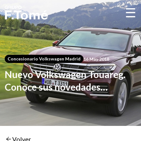
☰
Concesionario Volkswagen Madrid
16 May 2018
Nuevo Volkswagen Touareg.
Conoce sus novedades
principales
Volver