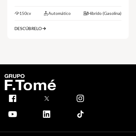
150cv
Automático
Híbrido (Gasolina)
DESCÚBRELO