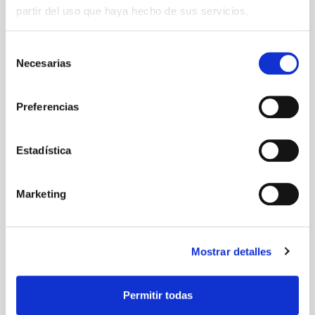
partir del uso que haya hecho de sus servicios.
Selección
Necesarias
de
consentimiento
Preferencias
Estadística
Volkswagen Transporter
Marketing
Transporter Furgon Batalla Corta 2.0 TDI 81 kW
(110 CV) 6 Vel.
Precio a consultar
Mostrar detalles
Manual
Diésel
Permitir todas
DESCÚBRELO