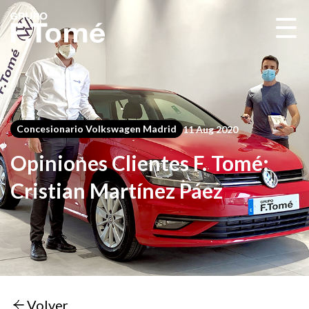
☰
Concesionario Volkswagen Madrid
11 Aug 2020
Opiniones Clientes F. Tomé:
Cristian Martínez Páez
Volver