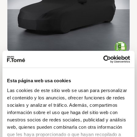
Volkswagen Caddy
Maxi California 2.0 TDI 90kW (122CV) DSG
Precio a consultar
Esta página web usa cookies
Las cookies de este sitio web se usan para personalizar
122cv
Automático
Diésel
el contenido y los anuncios, ofrecer funciones de redes
sociales y analizar el tráfico. Además, compartimos
DESCÚBRELO
información sobre el uso que haga del sitio web con
nuestros socios de redes sociales, publicidad y análisis
web, quienes pueden combinarla con otra información
que les haya proporcionado o que hayan recopilado a
Volkswagen
Vehículo nuevo