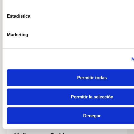
stock
Estadística
VER MÁS STOCK
Marketing
Volkswagen
Vehículo nuevo
M
Permitir todas
Permitir la selección
Denegar