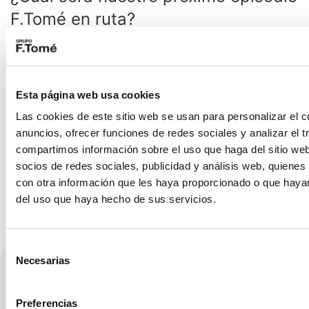
F.Tomé en ruta?
Estamos planificando nuestra próxima
aventura y estamos seguros de que te
sorprenderá.
¡Te avanzamos de que será una
Esta página web usa cookies
aventura MUY ELÉCTRICA!
Las cookies de este sitio web se usan para personalizar el c
anuncios, ofrecer funciones de redes sociales y analizar el t
compartimos información sobre el uso que haga del sitio we
socios de redes sociales, publicidad y análisis web, quiene
con otra información que les haya proporcionado o que hayan
del uso que haya hecho de sus servicios.
Selección
Necesarias
de
Descubre nuestro
consentimiento
Preferencias