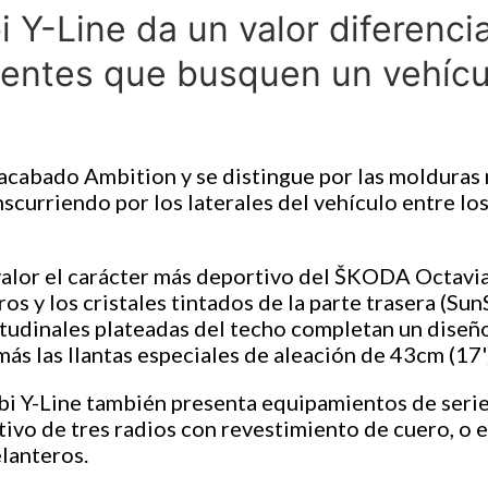
 Y-Line da un valor diferenci
lientes que busquen un vehícu
 acabado Ambition y se distingue por las molduras
anscurriendo por los laterales del vehículo entre l
alor el carácter más deportivo del ŠKODA Octavia
os y los cristales tintados de la parte trasera (S
itudinales plateadas del techo completan un diseño
s las llantas especiales de aleación de 43cm (17')
bi Y-Line también presenta equipamientos de seri
ivo de tres radios con revestimiento de cuero, o e
elanteros.