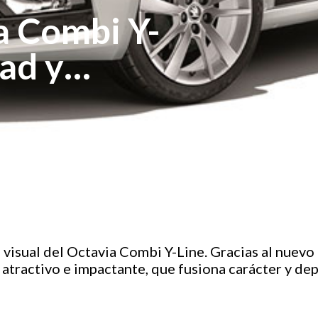
 Combi Y-
ad y
recio muy
isual del Octavia Combi Y-Line. Gracias al nuevo 
ractivo e impactante, que fusiona carácter y dep