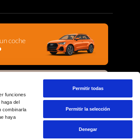
un coche
o
un coche de
Permitir todas
ón
er funciones
 haga del
Permitir la selección
n combinarla
que haya
Denegar
cion