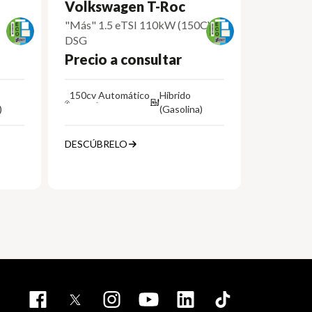
Volkswagen T-Roc
"Más" 1.5 eTSI 110kW (150CV)
DSG
Precio a consultar
150cv
Automático
Híbrido
)
(Gasolina)
DESCÚBRELO