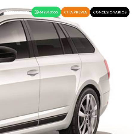
917478200
649343555
CITA PREVIA
CONCESIONARIOS