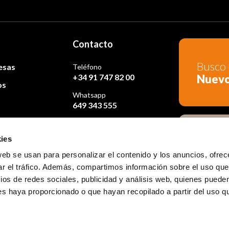
Contacto
Busco 
esas
Teléfono
Nuev
+34 91 747 82 00
os
Whatsapp
649 343 555
osotros
ies
Busco 
Ocasi
web se usan para personalizar el contenido y los anuncios, ofrec
ar el tráfico. Además, compartimos información sobre el uso que
ios de redes sociales, publicidad y análisis web, quienes puede
es haya proporcionado o que hayan recopilado a partir del uso 
es
Política de calidad
Compromiso ético
Sistema interno de informa