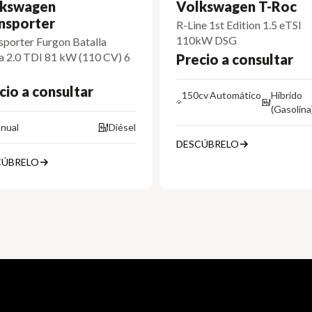
kswagen
Volkswagen T-Roc
nsporter
R-Line 1st Edition 1.5 eTSI
110kW DSG
sporter Furgon Batalla
a 2.0 TDI 81 kW (110 CV) 6
Precio a consultar
cio a consultar
150cv
Automático
Híbrido
(Gasolina
nual
Diésel
DESCÚBRELO
CÚBRELO