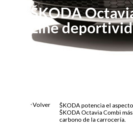
ŠKODA Octavia
Line deportivid
carácter a un p
competitivo
Volver
ŠKODA potencia el aspecto v
ŠKODA Octavia Combi más at
carbono de la carrocería.