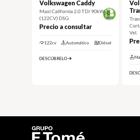
Volkswagen Caddy
Vol
Tra
Maxi California 2.0 TDI 90kW
(122CV) DSG
Tran
Cort
Precio a consultar
Vel.
Pre
122cv
Automático
Diésel
Ma
DESCÚBRELO
DES