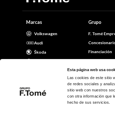
Marcas
Grupo
Volkswagen
F. Tomé Empr
Concesionari
Audi
Financiación
Škoda
Trabaja con n
VW Comerciales
Blog
Esta página web usa cook
Cita taller
Las cookies de este sitio 
Movilidad
de redes sociales y analiz
Promociones
sitio web con nuestros soc
con otra información que l
hecho de sus servicios.
Aviso legal
Política de privacidad
Política de cooki