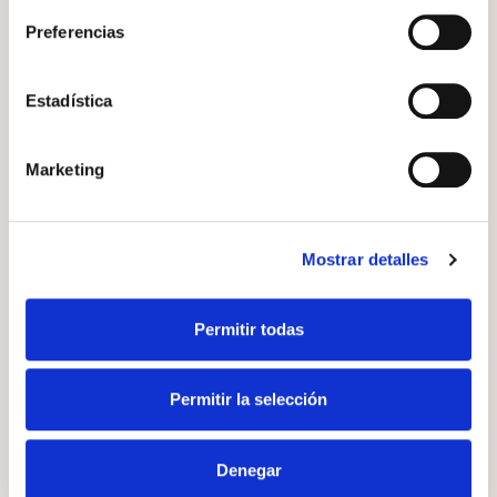
Volkswagen Transporter
Preferencias
Transporter Furgon Batalla Corta 2.0 TDI 81 kW
(110 CV) 6 Vel.
Precio a consultar
Estadística
Manual
Diésel
Marketing
DESCÚBRELO
Mostrar detalles
Volkswagen
Vehículo nuevo
Permitir todas
Permitir la selección
Denegar