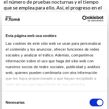
el número de pruebas nocturnas y el tiempo
que se emplea para ello. Así, el progreso en el
desarrollo de alumbrado se puede
implementar aún más rápido en la tecnología
de producción en serie, lo que incrementa la
seguridad para el beneficio de todos los
Esta página web usa cookies
usuarios de la vía.
Las cookies de este sitio web se usan para personalizar
el contenido y los anuncios, ofrecer funciones de redes
sociales y analizar el tráfico. Además, compartimos
información sobre el uso que haga del sitio web con
nuestros socios de redes sociales, publicidad y análisis
web, quienes pueden combinarla con otra información
que les haya proporcionado o que hayan recopilado a
partir del uso que haya hecho de sus servicios.
Descubre nuestro
Selección
stock
Necesarias
de