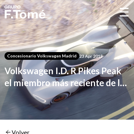
☰
Concesionario Volkswagen Madrid
23 Apr 2018
Volkswagen I.D. R Pikes Peak
el miembro más reciente de la
familia futura familia de
coches eléctricos I.D
Volver