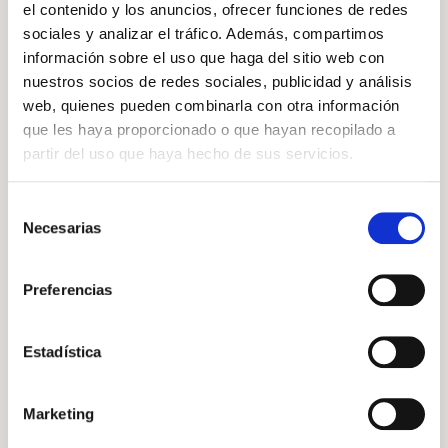
el contenido y los anuncios, ofrecer funciones de redes
sociales y analizar el tráfico. Además, compartimos
Prestaciones
y
información sobre el uso que haga del sitio web con
nuestros socios de redes sociales, publicidad y análisis
consumos
web, quienes pueden combinarla con otra información
que les haya proporcionado o que hayan recopilado a
partir del uso que haya hecho de sus servicios.
200
9.8
Selección
Km/h
Segundos
Necesarias
de
consentimiento
Preferencias
Velocidad máxima
De 0 a 100 Km/h
Estadística
116
5.70
CV
l/100km
Marketing