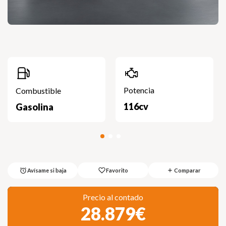
Potencia
Combustible
116cv
Gasolina
Favorito
Comparar
Avísame si baja
Precio al contado
28.879€