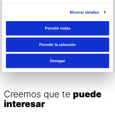
Potencia
Consumo medio
Mostrar detalles
129
Permitir todas
g/km
Permitir la selección
Emisiones de CO2
Denegar
Creemos que te
puede
interesar