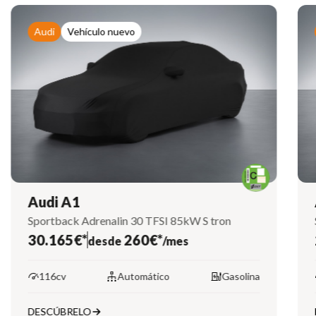
Audi
Vehículo nuevo
Audi A1
Sportback Adrenalin 30 TFSI 85kW S tron
30.165€*
260€*
desde
/mes
116cv
Automático
Gasolina
DESCÚBRELO