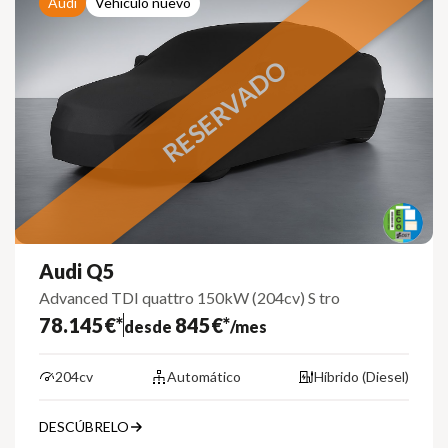
Audi
Vehículo nuevo
RESERVADO
Audi Q5
Advanced TDI quattro 150kW (204cv) S tro
78.145€*
845€*
desde
/mes
204cv
Automático
Híbrido (Diesel)
DESCÚBRELO