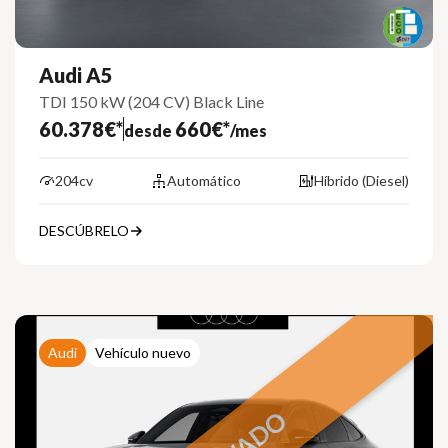
Audi A5
TDI 150 kW (204 CV) Black Line
60.378€*
660€*
desde
/mes
204cv
Automático
Híbrido (Diesel)
DESCÚBRELO
Audi
Vehículo nuevo