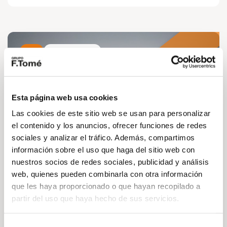
Audi
Vehículo nuevo
RESERVADO
Esta página web usa cookies
Las cookies de este sitio web se usan para personalizar
el contenido y los anuncios, ofrecer funciones de redes
sociales y analizar el tráfico. Además, compartimos
información sobre el uso que haga del sitio web con
nuestros socios de redes sociales, publicidad y análisis
web, quienes pueden combinarla con otra información
Audi Q5
que les haya proporcionado o que hayan recopilado a
partir del uso que haya hecho de sus servicios.
Advanced TDI quattro 150kW (204cv) S tro
73.077€*
758€*
desde
/mes
Selección