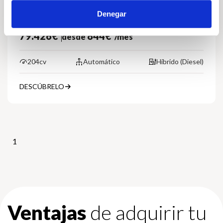
Audi Q5
Denegar
Advanced TDI quattro 150kW (204cv) S tro
79.426€*
844€*
desde
/mes
204cv
Automático
Híbrido (Diesel)
DESCÚBRELO
1
Ventajas
de adquirir tu