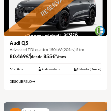
RESERVADO
Audi Q5
Advanced TDI quattro 150kW (204cv) S tro
80.469€*
855€*
desde
/mes
204cv
Automático
Híbrido (Diesel)
DESCÚBRELO