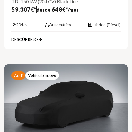
TDI 150 kW (204 CV) Black Line
59.307€*
648€*
desde
/mes
204cv
Automático
Híbrido (Diesel)
DESCÚBRELO
Audi
Vehículo nuevo