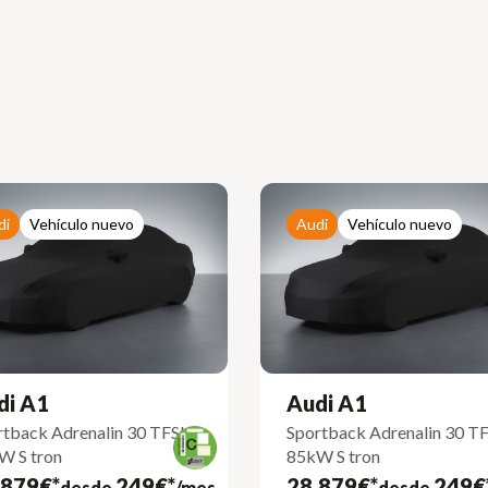
di
Vehículo nuevo
Audi
Vehículo nuevo
di A1
Audi A1
tback Adrenalin 30 TFSI
Sportback Adrenalin 30 TF
W S tron
85kW S tron
.879€*
249€*
28.879€*
249€
desde
/mes
desde