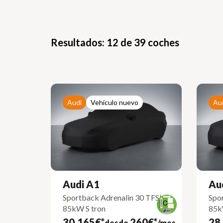
Resultados: 12 de 39 coches
Audi
Vehículo nuevo
Au
Audi A1
Au
Sportback Adrenalin 30 TFSI
Spor
85kW S tron
85k
30.165€*
260€*
28
desde
/mes