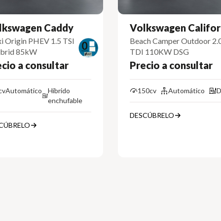
lkswagen Caddy
Volkswagen Califor
i Origin PHEV 1.5 TSI
Beach Camper Outdoor 2.
brid 85kW
TDI 110KW DSG
cio a consultar
Precio a consultar
cv
Automático
Híbrido
150cv
Automático
D
enchufable
DESCÚBRELO
CÚBRELO