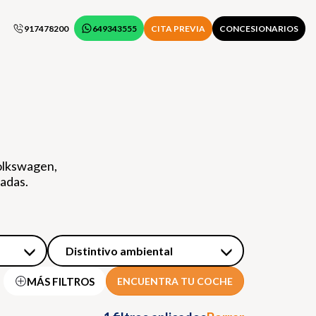
917478200
649343555
CITA PREVIA
CONCESIONARIOS
olkswagen,
zadas.
Distintivo ambiental
MÁS FILTROS
ENCUENTRA TU COCHE