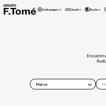
Volkswagen
Audi
Škoda
Encuentra
Audi,
Marca
M