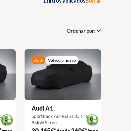
1 filtros aplicados
Borrar
Ordenar por:
Audi
Vehículo nuevo
Audi A1
SI
Sportback Adrenalin 30 TFSI
85kW S tron
*
30.165€*
260€*
/mes
desde
/mes