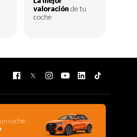
La mejor
valoración
de tu
coche
un coche
o