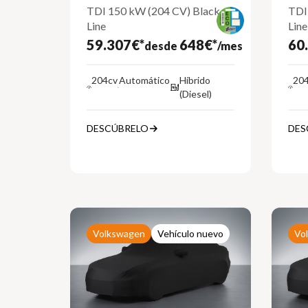
TDI 150 kW (204 CV) Black
TDI
Line
Line
59.307€*
648€*
60
desde
/mes
204cv
Automático
Híbrido
20
(Diesel)
DESCÚBRELO
DES
Volkswagen
Vehículo nuevo
Vo