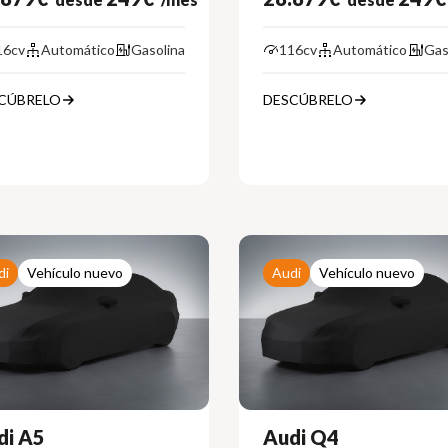
16cv
Automático
Gasolina
116cv
Automático
Gas
CÚBRELO
DESCÚBRELO
di
Vehículo nuevo
Audi
Vehículo nuevo
di A5
Audi Q4