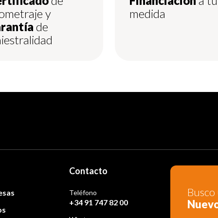
rtificado
de
Financiación
a tu
lometraje y
medida
rantía
de
niestralidad
Contacto
Busco 
esas
Teléfono
Nuev
+34 91 747 82 00
os