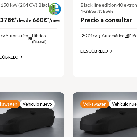
 150 kW (204 CV) Black
Black line edition 40 e-tron
150kW 82kWh
.378€*
660€*
Precio a consultar
desde
/mes
4cv
Automático
Híbrido
204cv
Automático
Eléc
(Diesel)
DESCÚBRELO
CÚBRELO
lkswagen
Vehículo nuevo
Volkswagen
Vehículo nu