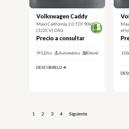
Volkswagen Caddy
Vo
Maxi California 2.0 TDI 90kW
Max
(122CV) DSG
eHy
Precio a consultar
Pre
122cv
Automático
Diésel
150
DESCÚBRELO
DES
1
2
3
4
Siguiente