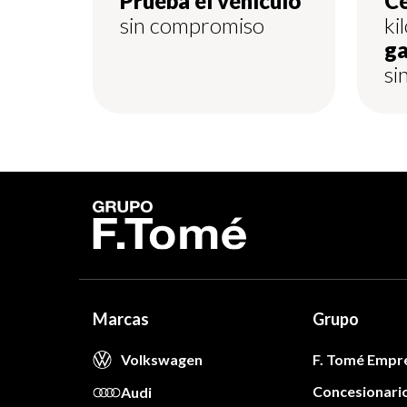
Prueba el vehículo
Ce
sin compromiso
ki
ga
si
Marcas
Grupo
Volkswagen
F. Tomé Empr
Concesionari
Audi