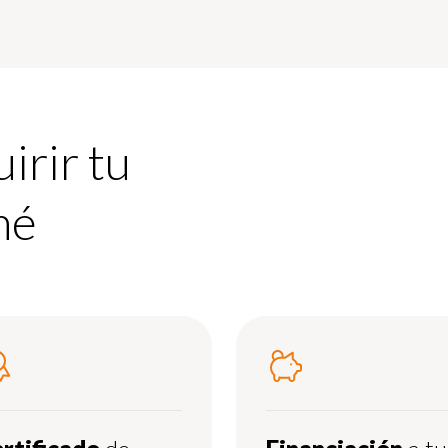
irir tu
mé