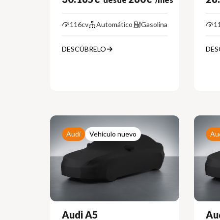
116cv
Automático
Gasolina
1
DESCÚBRELO
DES
Audi
Vehículo nuevo
Au
Audi A5
Au