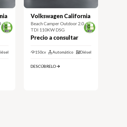
nia
Volkswagen California
0
Beach Camper Outdoor 2.0
TDI 110KW DSG
Precio a consultar
iésel
150cv
Automático
Diésel
DESCÚBRELO