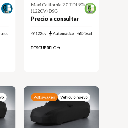
Maxi California 2.0 TDI 90kW
(122CV) DSG
Precio a consultar
trico
122cv
Automático
Diésel
DESCÚBRELO
evo
Volkswagen
Vehículo nuevo