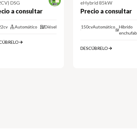
2CV) DSG
eHybrid 85kW
cio a consultar
Precio a consultar
22cv
Automático
Diésel
150cv
Automático
Híbrido
enchufab
CÚBRELO
DESCÚBRELO