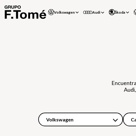
Volkswagen
Audi
Škoda
Encuentra
Audi,
Volkswagen
C