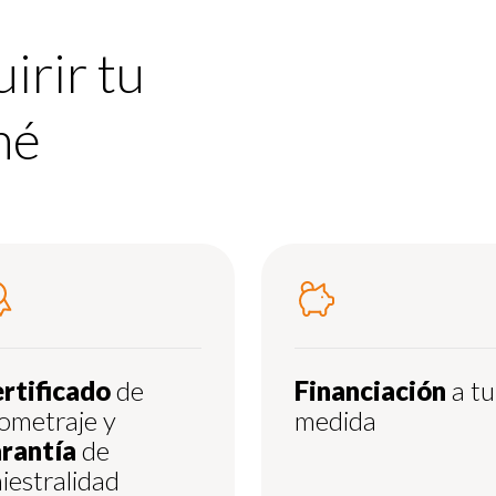
irir tu
mé
rtificado
de
Financiación
a tu
lometraje y
medida
rantía
de
niestralidad