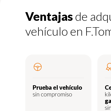
Ventajas
de adqu
vehículo en F.To
Prueba el vehículo
Ce
sin compromiso
ki
ga
si