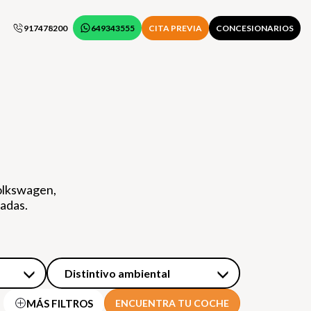
917478200
649343555
CITA PREVIA
CONCESIONARIOS
olkswagen,
zadas.
Distintivo ambiental
MÁS FILTROS
ENCUENTRA TU COCHE