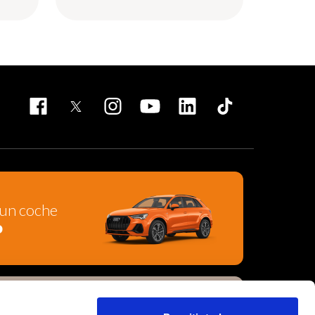
un coche
o
un coche de