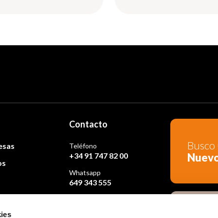
Contacto
Busco 
esas
Teléfono
Nuev
+34 91 747 82 00
os
Whatsapp
649 343 555
osotros
ies
Busco 