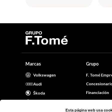
Marcas
Grupo
Volkswagen
F. Tomé Empr
Concesionari
Audi
Financiación
Škoda
Trabaja con n
VW Comerciales
Blog
Esta página web usa cook
Cita taller