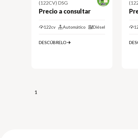
(122CV) DSG
(12
Precio a consultar
Pre
122cv
Automático
Diésel
1
DESCÚBRELO
DES
1