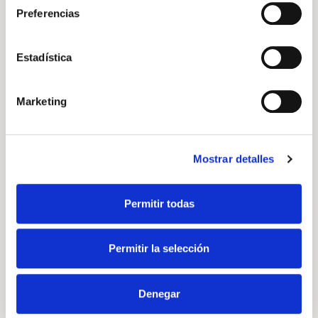
Preferencias
188
150
Estadística
Km/h
CV
Marketing
Velocidad máxima
Potencia
Mostrar detalles
6.70
175
Permitir todas
l/100km
g/km
Permitir la selección
Consumo medio
Emisiones de CO2
Denegar