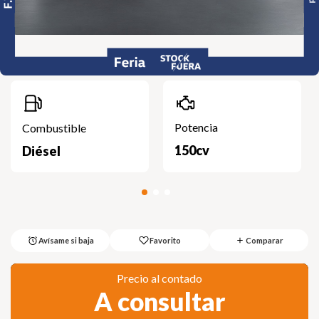
Potencia
Combustible
150cv
Diésel
Favorito
Comparar
Avísame si baja
Precio al contado
A consultar