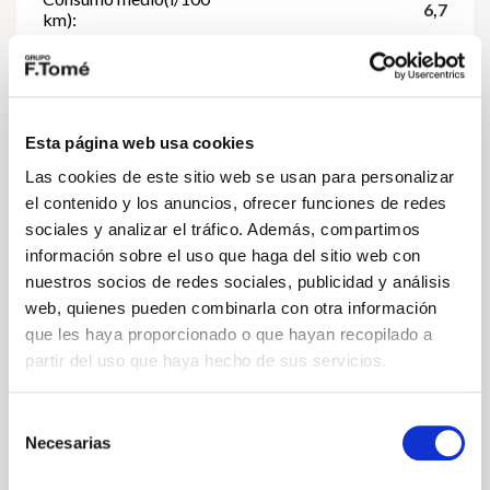
6,7
km):
Material interior:
tela
Nacional:
Sí
Esta página web usa cookies
Las cookies de este sitio web se usan para personalizar
Población:
MADRID
el contenido y los anuncios, ofrecer funciones de redes
sociales y analizar el tráfico. Además, compartimos
Distintivo ambiental:
información sobre el uso que haga del sitio web con
nuestros socios de redes sociales, publicidad y análisis
web, quienes pueden combinarla con otra información
que les haya proporcionado o que hayan recopilado a
partir del uso que haya hecho de sus servicios.
Selección
Prestaciones
y
Necesarias
de
consumos
consentimiento