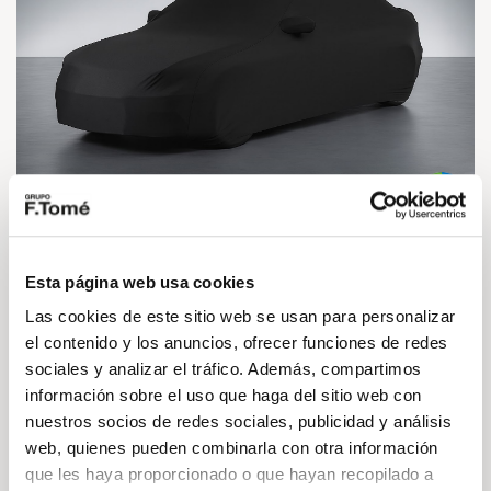
Audi A5
TDI 150 kW (204 CV) Black Line
Esta página web usa cookies
60.378€*
660€*
desde
/mes
Las cookies de este sitio web se usan para personalizar
el contenido y los anuncios, ofrecer funciones de redes
204cv
Automático
Híbrido (Diesel)
sociales y analizar el tráfico. Además, compartimos
información sobre el uso que haga del sitio web con
DESCÚBRELO
nuestros socios de redes sociales, publicidad y análisis
web, quienes pueden combinarla con otra información
que les haya proporcionado o que hayan recopilado a