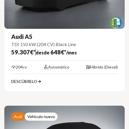
Audi A5
TDI 150 kW (204 CV) Black Line
59.307€*
648€*
desde
/mes
204cv
Automático
Híbrido (Diesel)
DESCÚBRELO
Audi
Vehículo nuevo