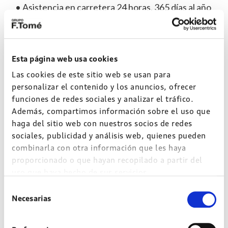
• Asistencia en carretera 24 horas, 365 días al año
durante 10 años.
• Vehículo de sustitución Audi en caso de avería
mecánica o eléctrica.
• Lavado del vehículo.
Esta página web usa cookies
Las cookies de este sitio web se usan para
personalizar el contenido y los anuncios, ofrecer
funciones de redes sociales y analizar el tráfico.
Audi fulldrive Plus desde
Además, compartimos información sobre el uso que
haga del sitio web con nuestros socios de redes
40,25€/mes**.
sociales, publicidad y análisis web, quienes pueden
combinarla con otra información que les haya
proporcionado o que hayan recopilado a partir del
El plan
es un plan más
Audi fulldrive Plus
uso que haya hecho de sus servicios.
completo y exclusivo creado para que nuestros
Selección
clientes puedan disfrutar en todo momento de un
Necesarias
de
abanico todavía más amplio de servicios, además
consentimiento
de los servicios de Inspección y Mantenimiento