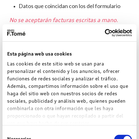
Datos que coincidan con los del formulario
No se aceptarán facturas escritas a mano.
4️⃣ Recibirás un
para
SMS con un PINCODE
confirmar tu participación.
Esta página web usa cookies
5️⃣ Tras validar tu registro,
recibirás tu tarjeta
Las cookies de este sitio web se usan para
regalo en un plazo máximo de 10 días
personalizar el contenido y los anuncios, ofrecer
laborables.
funciones de redes sociales y analizar el tráfico.
Además, compartimos información sobre el uso que
Aprovecha la promoción
haga del sitio web con nuestros socios de redes
sociales, publicidad y análisis web, quienes pueden
combinarla con otra información que les haya
Cambia tus neumáticos Continental y disfruta de
proporcionado o que hayan recopilado a partir del
una
por mantener tu
recompensa directa
uso que haya hecho de sus servicios.
vehículo en perfectas condiciones.
Selección