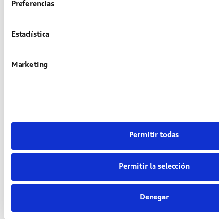
Preferencias
contenidas en la
política de privacidad
sobre el tratamiento de mis datos para
gestionar mi consulta o petición.
Estadística
Enviar
Marketing
Permitir todas
Otros servicios a tu
disposición
Permitir la selección
Ver todas las ofertas
Denegar